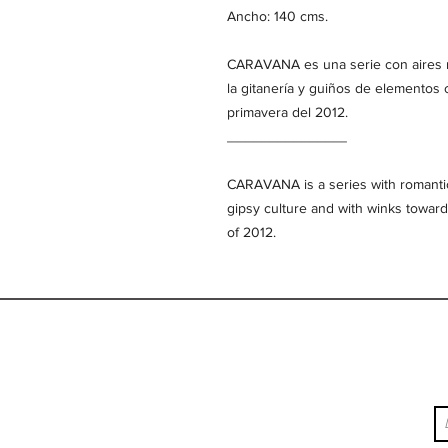
Ancho: 140 cms.

CARAVANA es una serie con aires r
la gitanería y guiños de elementos c
primavera del 2012.

_______________

CARAVANA is a series with romantic
gipsy culture and with winks towards
of 2012.