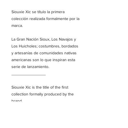
Siouxie Xic se título la primera 
colección realizada formalmente por la 
marca.

La Gran Nación Sioux, Los Navajos y  
Los Huicholes; costumbres, bordados 
y artesanías de comunidades nativas 
americanas son lo que inspiran esta 
serie de lanzamiento.

_______________

Siouxie Xic is the title of the first 
collection formally produced by the 
brand.

The Great Sioux Nation, the Navajo 
and the Huichol; traditions, embroidery 